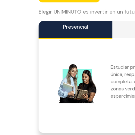
Elegir UNIMINUTO es invertir en un fut
Presencial
Estudiar p
única, res
completa, q
zonas verd
esparcimie