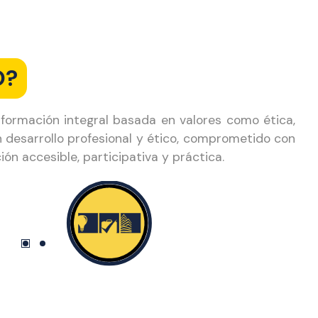
O?
formación integral basada en valores como ética,
n desarrollo profesional y ético, comprometido con
ón accesible, participativa y práctica.
Parque Científico de Innovación
Social
Realiza investigaciones, desarrolla
u
iniciativas de innovación y
emprendimiento
con impacto
social.