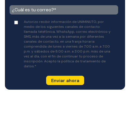
Autorizo recibir información de UNIMINUTO, por
medio de los siguientes canales de contacto:
llamada telefónica, WhatsApp, correo electrónico y
SMS, más de una vez a la semana por diferentes
canales de contacto, en una franja horaria
comprendida de lunes a viernes de 7:00 a.m. a 7:00
p.m. y sábados de 8:00 a.m. a 3:00 p.m. más de una
vez al día, con el fin de continuar tu proceso de
inscripción. Acepto la
política de tratamiento de
datos.
*