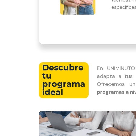
específica
Descubre
En UNIMINUTO
tu
adapta a tus 
programa
Ofrecemos un
ideal
programas a niv