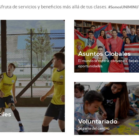
sfruta de servicios y beneficios más allá de tus clases.
#SomosUNIMINU
Asuntos Globales
El mundo te espera: convenios, becas 
oportunidades.
iles
Voluntariado
Sé parte del cambio.