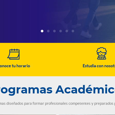
onoce tu horario
Estudia con nosot
rogramas Académic
s diseñados para formar profesionales competentes y preparados pa