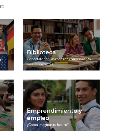
.
TO
Biblioteca
y
Conéctate con las redes de conocimiento
más importantes.
Emprendimiento y
empleo
¿Cómo imaginas tu futuro?