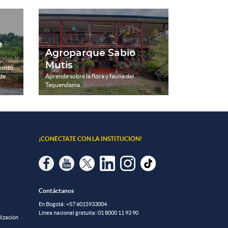
e
Agroparque Sabio
Mutis
iento,
 de
Aprende sobre la flora y fauna del
Tequendama.
¡CONÉCTATE CON LA INSTITUCIÓN!
Contáctanos
En Bogotá:
+57 6015933004
Línea nacional gratuita:
01 8000 11 93 90
lización