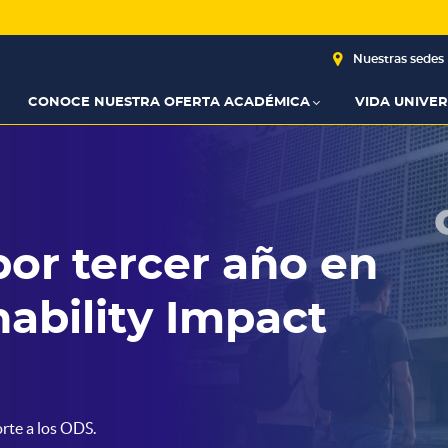
Nuestras sedes
CONOCE NUESTRA OFERTA ACADÉMICA
VIDA UNIVER
 probar tu
Ya tenemos resultad
de elegirla?
Descubre si haces parte
nuestros Prem
Mundialist
TO. Y recibe un bono de $250.000 para tu