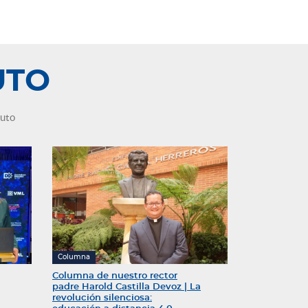
tenemos
UTO
nuto
Columna
Columna de nuestro rector
padre Harold Castilla Devoz | La
revolución silenciosa: