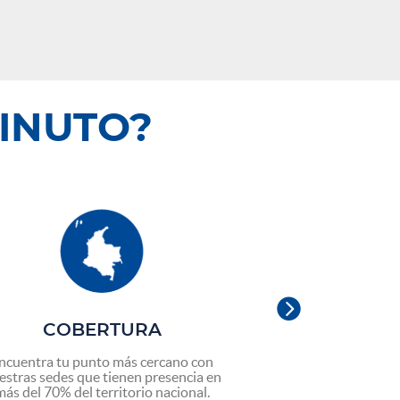
MINUTO?

COBERTURA
MOVI
INTERN
ncuentra tu punto más cercano con
estras sedes que tienen presencia en
Aprovecha todas l
más del 70% del territorio nacional.
movilidad nacional