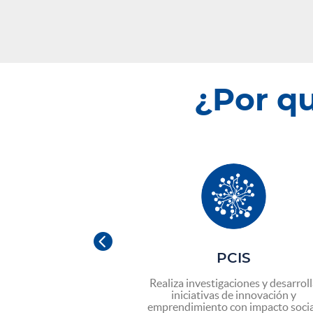
¿Por q

PROGRESA
PCIS
compañamiento y
Realiza investigaciones y desarrol
ara realizar tus
iniciativas de innovación y
onales y encontrar
emprendimiento con impacto socia