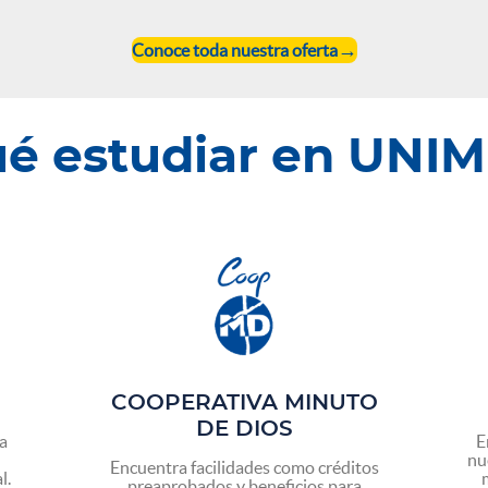
Conoce toda nuestra oferta
ué estudiar en UNI
COOPERATIVA MINUTO
DE DIOS
la
E
nu
Encuentra facilidades como créditos
l.
preaprobados y beneficios para