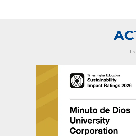
leo.
AC
En 