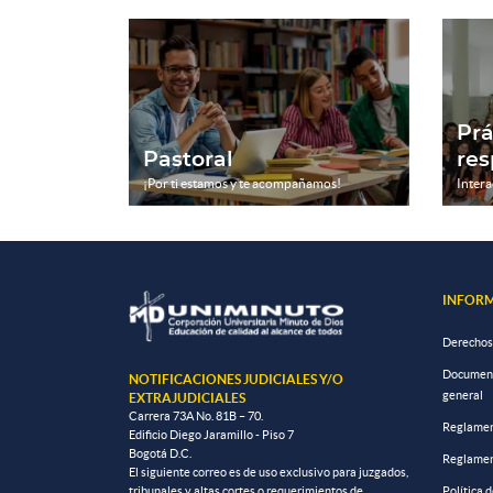
Prá
Pastoral
res
¡Por ti estamos y te acompañamos!
Intera
INFORM
Derechos
Documento
NOTIFICACIONES JUDICIALES Y/O
general
EXTRAJUDICIALES
Carrera 73A No. 81B – 70.
Reglamen
Edificio Diego Jaramillo - Piso 7
Bogotá D.C.
Reglamen
El siguiente correo es de uso exclusivo para juzgados,
tribunales y altas cortes o requerimientos de
Política 