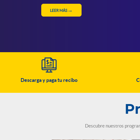
RESERVA TU CUPO
Descarga y paga tu recibo
C
P
Descubre nuestros programa