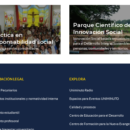
Parque Científico d
Innovación Social
ctica en
Innovación Social basada en conocim
ponsabilidad social
para el Desarrollo Integral Sostenible
ctúa con las comunidades.
personas, comunidades y territorios.
ACIÓN LEGAL
EXPLORA
 Pecuniarios
Uniminuto Radio
s institucionales y normatividad interna
Espacios para Eventos UNIMINUTO
Calidad y procesos
to estudiantil
Centro de Educación para el Desarrollo
to profesoral
Centro de Formación para la Nueva Evange
de bienestar universitario