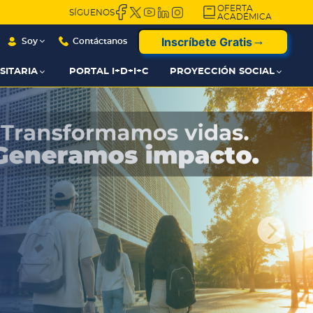
OFERTA
SÍGUENOS
ACADÉMICA
Inscríbete Gratis
Soy
Contáctanos
SITARIA
PORTAL I+D+I+C
PROYECCIÓN SOCIAL
E
lig
e tu posgrado con más
os.

seguridad
 de
ios
as.