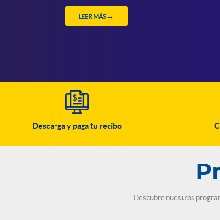
LEER MÁS
Descarga y paga tu recibo
C
P
Descubre nuestros programa