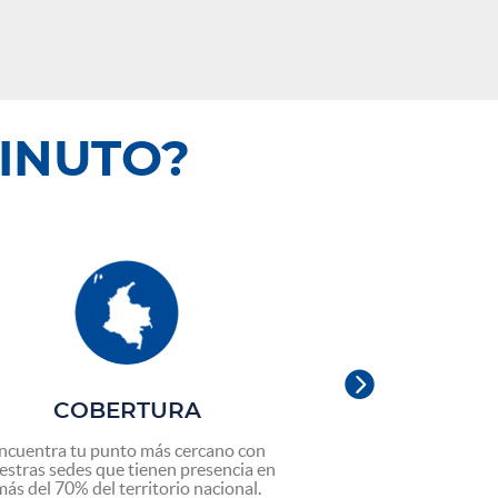
MINUTO?

COBERTURA
MOVI
INTERN
ncuentra tu punto más cercano con
estras sedes que tienen presencia en
Aprovecha todas l
más del 70% del territorio nacional.
movilidad nacional