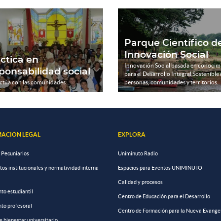
Parque Científico d
Innovación Social
ctica en
Innovación Social basada en conocim
ponsabilidad social
para el Desarrollo Integral Sostenible
ctúa con las comunidades.
personas, comunidades y territorios.
ACIÓN LEGAL
EXPLORA
 Pecuniarios
Uniminuto Radio
s institucionales y normatividad interna
Espacios para Eventos UNIMINUTO
Calidad y procesos
to estudiantil
Centro de Educación para el Desarrollo
to profesoral
Centro de Formación para la Nueva Evange
de bienestar universitario