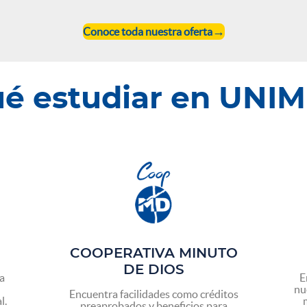
Conoce toda nuestra oferta
ué estudiar en UNI
COOPERATIVA MINUTO
DE DIOS
la
E
nu
Encuentra facilidades como créditos
l.
preaprobados y beneficios para