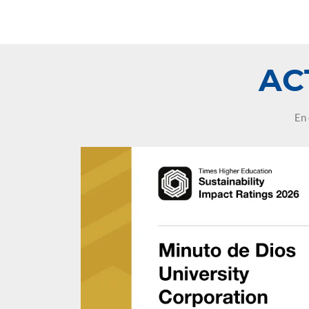
leo.
AC
En 