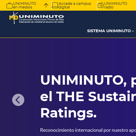
Pasar
UNIMINUTO
Accede a campus
UNIMINUTO
en medios
digital
radio
al
contenido
principal
SISTEMA UNIMINUTO
UNIMINUTO, p
el THE Sustai

Ratings.
Reconocimiento internacional por nuestro apo