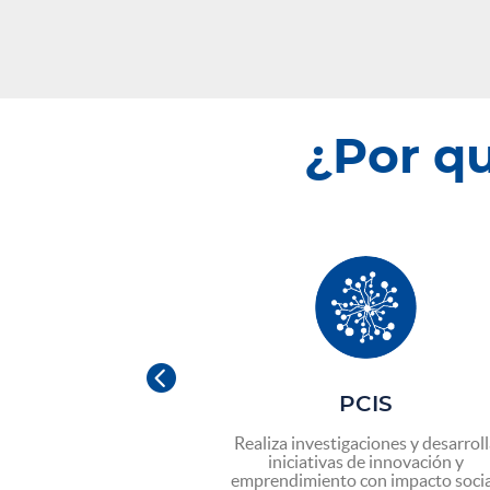
¿Por q

PROGRESA
PCIS
compañamiento y
Realiza investigaciones y desarrol
ara realizar tus
iniciativas de innovación y
onales y encontrar
emprendimiento con impacto socia