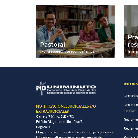
Prá
Pastoral
res
¡Por ti estamos y te acompañamos!
Intera
INFORM
Derechos
Documento
NOTIFICACIONES JUDICIALES Y/O
general
EXTRAJUDICIALES
Carrera 73A No. 81B – 70.
Reglamen
Edificio Diego Jaramillo - Piso 7
Bogotá D.C.
Reglamen
El siguiente correo es de uso exclusivo para juzgados,
tribunales y altas cortes o requerimientos de
Política 