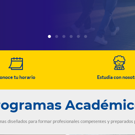
onoce tu horario
Estudia con nosot
rogramas Académic
s diseñados para formar profesionales competentes y preparados pa