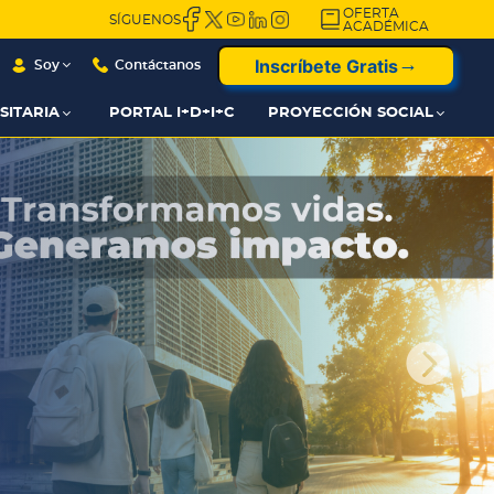
OFERTA
SÍGUENOS
ACADÉMICA
Inscríbete Gratis
Soy
Contáctanos
SITARIA
PORTAL I+D+I+C
PROYECCIÓN SOCIAL
¿Y
si pudieras probar tu

más
carrera antes de elegirla?
dad