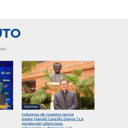
tenemos
UTO
nuto
Columna
Columna de nuestro rector
padre Harold Castilla Devoz | La
revolución silenciosa: