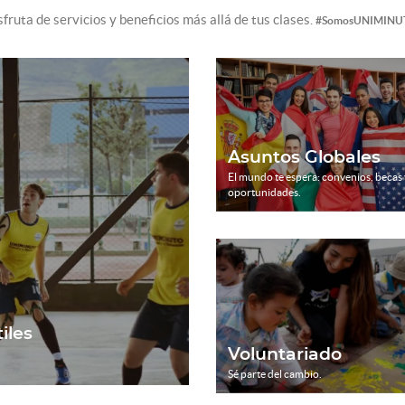
sfruta de servicios y beneficios más allá de tus clases.
#SomosUNIMINU
Asuntos Globales
El mundo te espera: convenios, becas 
oportunidades.
iles
Voluntariado
Sé parte del cambio.