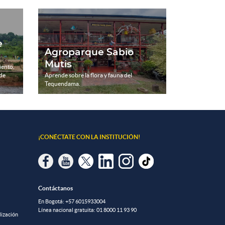
e
Agroparque Sabio
Mutis
iento,
 de
Aprende sobre la flora y fauna del
Tequendama.
¡CONÉCTATE CON LA INSTITUCIÓN!
Contáctanos
En Bogotá:
+57 6015933004
Línea nacional gratuita:
01 8000 11 93 90
lización