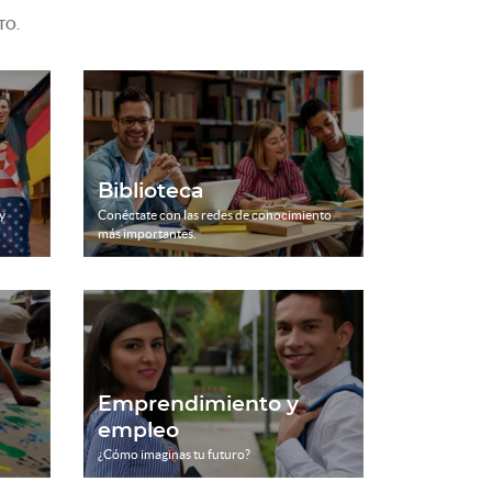
.
TO
Biblioteca
y
Conéctate con las redes de conocimiento
más importantes.
Emprendimiento y
empleo
¿Cómo imaginas tu futuro?